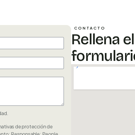
CONTACTO
Rellena el
formulari
idad
.
tivas de protección de
miento: Responsable: People