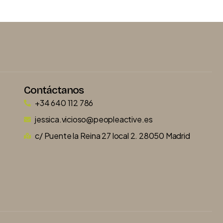
Contáctanos
+34 640 112 786
jessica.vicioso@peopleactive.es
c/ Puente la Reina 27 local 2. 28050 Madrid