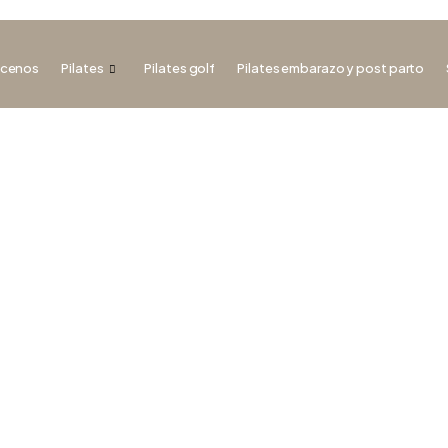
cenos
Pilates
Pilates golf
Pilates embarazo y post parto