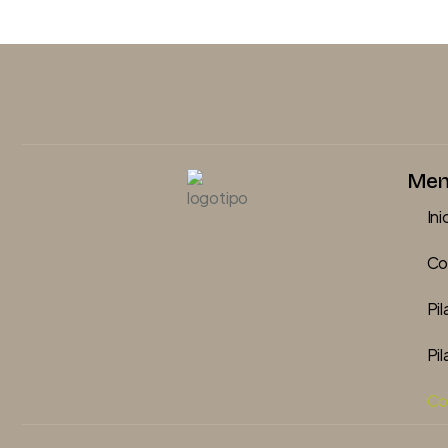
Men
Ini
Co
Pil
Pi
Co