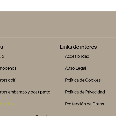
ú
Links de interés
cio
Accesibilidad
nocenos
Aviso Legal
ates golf
Política de Cookies
lates embarazo y post parto
Política de Privacidad
ntacto
Protección de Datos