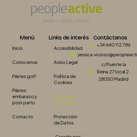
Menú
Links de interés
Contáctanos
+34 640 112 786
Inicio
Accesibilidad
jessica.vicioso@peopleact
Conocenos
Aviso Legal
c/ Puente la
Reina 27 local 2.
Pilates golf
Política de
28050 Madrid
Cookies
Pilates
embarazo y
Política de
post parto
Privacidad
Contacto
Protección
de Datos
Creado por: