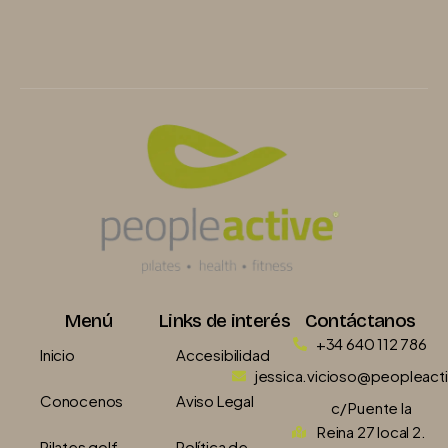
Menú
Links de interés
Contáctanos
+34 640 112 786
Inicio
Accesibilidad
jessica.vicioso@peopleact
Conocenos
Aviso Legal
c/ Puente la
Reina 27 local 2.
Pilates golf
Política de