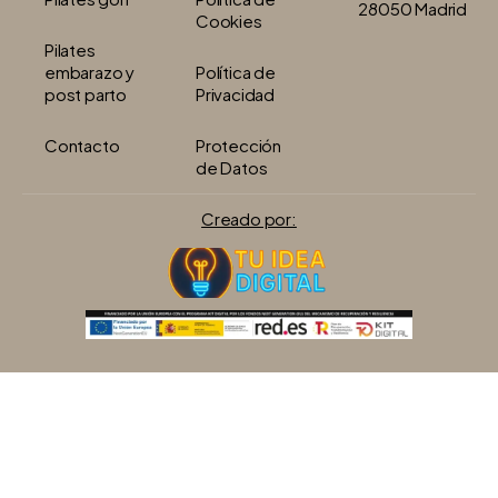
28050 Madrid
Cookies
Pilates
embarazo y
Política de
post parto
Privacidad
Contacto
Protección
de Datos
Creado por: