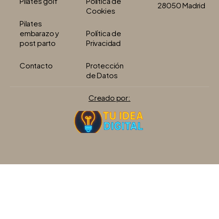
Pilates golf
Política de
28050 Madrid
Cookies
Pilates
embarazo y
Política de
post parto
Privacidad
Contacto
Protección
de Datos
Creado por: