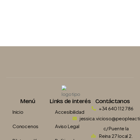
Menú
Links de interés
Contáctanos
+34 640 112 786
Inicio
Accesibilidad
jessica.vicioso@peopleact
Conocenos
Aviso Legal
c/ Puente la
Reina 27 local 2.